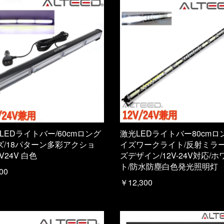
 LEDライトバー/60cmロング
激光LEDライトバー80cmロ
ズ/18パターン多彩アクショ
イズワークライト/反射ミラ
2V24V 白色
ズデザイン/12V-24V対応/ホ
ト/防水防塵白色発光照明灯
00
￥12,300