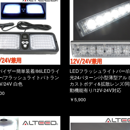
バイザー簡単装着/86LEDライ
LEDフラッシュライトバー/
ー/フラッシュライトパトラン
光24パターン/小型薄型アル
V/24V 白色
カストボディ&拡散レンズ/
動機能有り/12V-24V対応
00
￥5,900