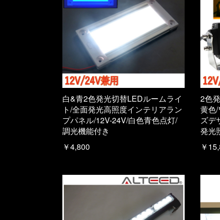
白&青2色発光切替LEDルームライ
2色
ト/全面発光高照度インテリアラン
黄色
プパネル/12V-24V/白色青色点灯/
ズデザ
調光機能付き
発光
￥4,800
￥15,