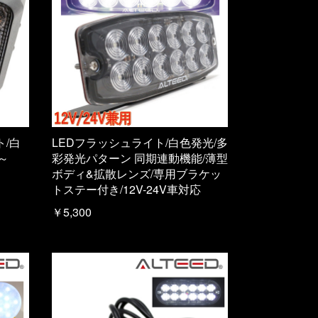
ト/白
LEDフラッシュライト/白色発光/多
～
彩発光パターン 同期連動機能/薄型
ボディ&拡散レンズ/専用ブラケッ
トステー付き/12V-24V車対応
￥5,300