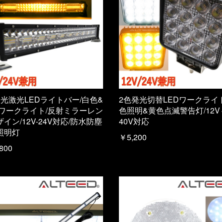
発光激光LEDライトバー/白色&
2色発光切替LEDワークライ
/ワークライト/反射ミラーレン
色照明&黄色点滅警告灯/12V
イン/12V-24V対応/防水防塵
40V対応
照明灯
￥5,200
800