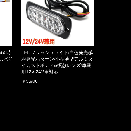
50時
LEDフラッシュライト/白色発光/多
ンジ/
彩発光パターン/小型薄型アルミダ
イカストボディ&拡散レンズ/車載
用12V-24V車対応
￥3,900