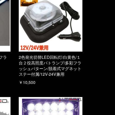
/フラ
2色発光切替LED回転灯/白黄色/１
台２役高照度パトランプ/多彩フラ
ッシュパターン/脱着式マグネット
ステー付属/12V-24V兼用
￥10,500