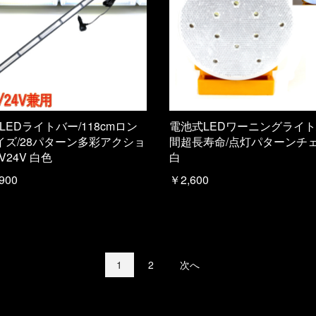
 LEDライトバー/118cmロン
電池式LEDワーニングライト/
イズ/28パターン多彩アクショ
間超長寿命/点灯パターンチェ
2V24V 白色
白
900
￥2,600
1
2
次へ