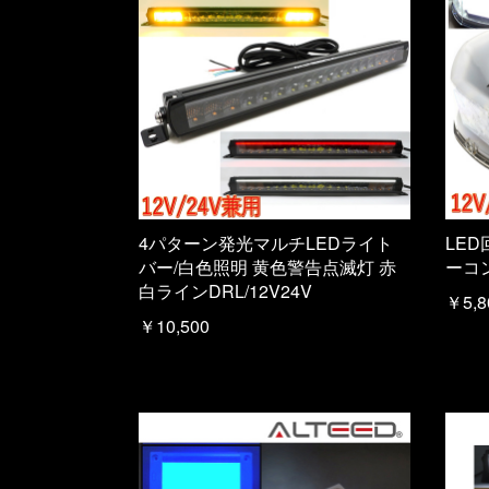
4パターン発光マルチLEDライト
LED
バー/白色照明 黄色警告点滅灯 赤
ーコン
白ラインDRL/12V24V
￥5,8
￥10,500