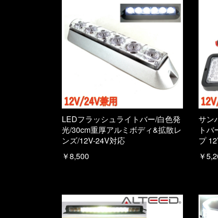
LEDフラッシュライトバー/白色発
サン
光/30cm重厚アルミボディ&拡散レ
トバ
ンズ/12V-24V対応
プ 12
￥8,500
￥5,2