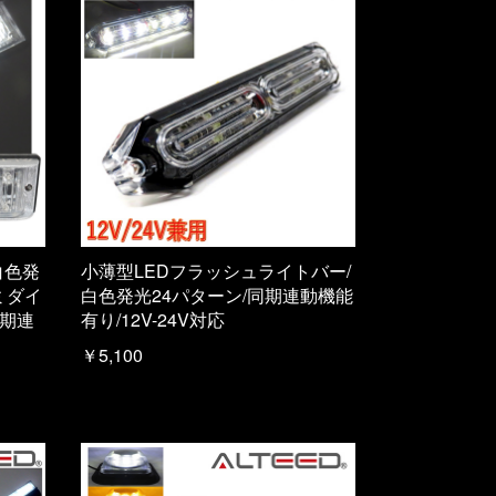
白色発
小薄型LEDフラッシュライトバー/
ミダイ
白色発光24パターン/同期連動機能
同期連
有り/12V-24V対応
￥5,100