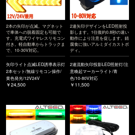
2本の矢印が点滅。マグネット
2連矢印デザインをLED照射投
で車体への脱着固定も可能で
影します。1往復約0.8秒の速い
す。充電式ワイヤレスリモコン
動作により注意を促します。錆
付き。軽自動車からトラックま
腐食に強いアルミダイカストボ
で、10-30V対応。
ディ。
矢印ライト点滅LED誘導表示灯
2連流動矢印投影LED照射灯/注
2本セット/無線リモコン操作/
意喚起マーカーライト/青
黄色発光/12V24V
色/10-80V対応
￥24,500
￥11,500