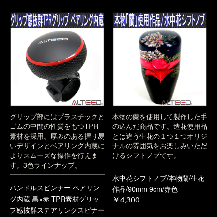
グリップ部にはプラスチックと
本物の蘭を使用して製作した手
ゴムの中間の性質をもつTPR
の込んだ商品です。造花使用品
素材を採用。厚みのある握り易
とは違う生花の１つ１つオリジ
いデザインとベアリング内蔵に
ナルの雰囲気をお楽しみいただ
よりスムーズな操作を行えま
けるシフトノブです。
す。3色ラインナップ。
水中花シフトノブ/本物蘭/生花
ハンドルスピンナー ベアリン
作品/90mm 9cm/赤色
グ内蔵 黒×赤 TPR素材グリッ
￥4,300
プ感抜群ステアリングスピナー