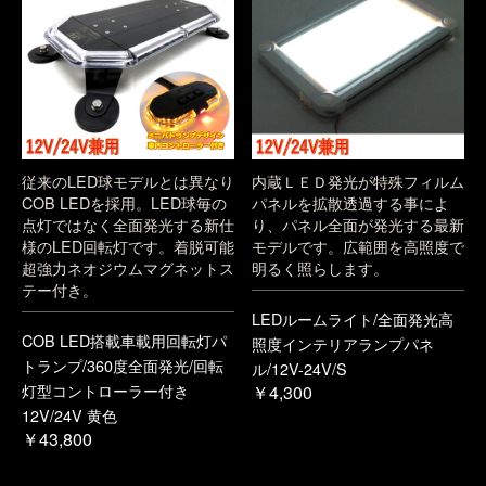
従来のLED球モデルとは異なり
内蔵ＬＥＤ発光が特殊フィルム
COB LEDを採用。LED球毎の
パネルを拡散透過する事によ
点灯ではなく全面発光する新仕
り、パネル全面が発光する最新
様のLED回転灯です。着脱可能
モデルです。広範囲を高照度で
超強力ネオジウムマグネットス
明るく照らします。
テー付き。
LEDルームライト/全面発光高
COB LED搭載車載用回転灯パ
照度インテリアランプパネ
トランプ/360度全面発光/回転
ル/12V-24V/S
灯型コントローラー付き
￥4,300
12V/24V 黄色
￥43,800