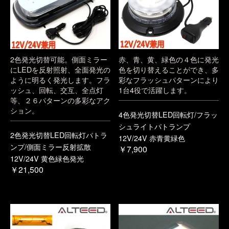
2色発光切替可能。側面ミラー
赤、青、黄、緑色の４色に発光
にLEDを反射照射、全面発光の
色を切り替えることができ、多
ように明るく発光します。フラ
彩なフラッシュパターンにより
ッシュ、回転、交互、全点灯
1台4役で活躍します。
等、２６パターンの多彩なアク
ション。
4色発光切替LED回転灯/フラッ
シュライトパトランプ
2色発光切替LED回転灯パトラ
12V/24V 赤青黄緑色
ンプ/側面ミラー反射拡散
￥7,900
12V/24V 黄色緑色発光
￥21,500