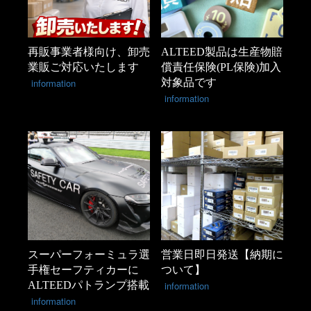
再販事業者様向け、卸売
ALTEED製品は生産物賠
業販ご対応いたします
償責任保険(PL保険)加入
information
対象品です
information
スーパーフォーミュラ選
営業日即日発送【納期に
手権セーフティカーに
ついて】
ALTEEDパトランプ搭載
information
information