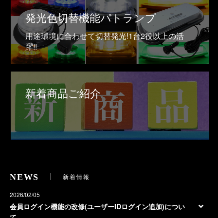
発光色切替機能パトランプ
用途環境に合わせて切替発光!1台2役以上の活
躍!!
新着商品ご紹介
NEWS
新着情報
2026/02/05
会員ログイン機能の改修(ユーザーIDログイン追加)につい
て