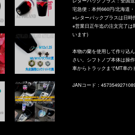
レターパックプラス：全国送料
宅急便：本州660円/北海道・
※レターパックプラスは日時
※営業日正午迄の注文完了は
います)
本物の蘭を使用して作り込ん
さい。シフトノブ本体は操作
車からトラックまでMT車の
JANコード：457354927108