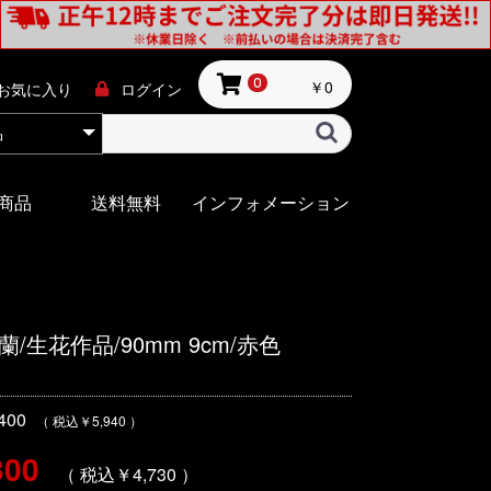
￥0
0
お気に入り
ログイン
商品
送料無料
インフォメーション
生花作品/90mm 9cm/赤色
00
（ 税込￥5,940 ）
300
（ 税込￥4,730 ）