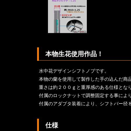
本物生花使用作品！
水中花デザインシフトノブです。
本物の蘭を使用して製作した手の込んだ商
重さは約２００ｇと重厚感のある仕様とな
付属のロックナットで調整固定する事によ
付属のアダプタ装着により、シフトバー径
仕様