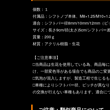
個数：１
付属品：シフトノブ本体、M8×1.25/M10×1.
適合：シフトバー径8mm/10mm/12mm（ピッ
サイズ：長さ9cm/径(太さ)5cm/シフトバー
質量：200ｇ
材質：アクリル樹脂・生花
【ご注意事項】
□当商品は生花を使用している為、商品毎
け、一部変色等がある場合でも商品のご変
□気泡が混入しますが、製造工程で生じる
□車種によりシフトバー径、ピッチが異な
の交換が行えない車種もあります。適合に