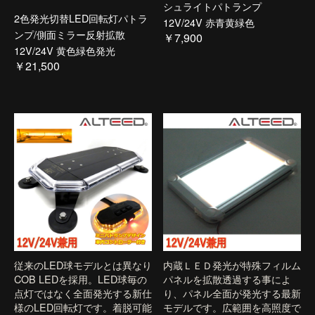
シュライトパトランプ
2色発光切替LED回転灯パトラ
12V/24V 赤青黄緑色
ンプ/側面ミラー反射拡散
￥7,900
12V/24V 黄色緑色発光
￥21,500
従来のLED球モデルとは異なり
内蔵ＬＥＤ発光が特殊フィルム
COB LEDを採用。LED球毎の
パネルを拡散透過する事によ
点灯ではなく全面発光する新仕
り、パネル全面が発光する最新
様のLED回転灯です。着脱可能
モデルです。広範囲を高照度で