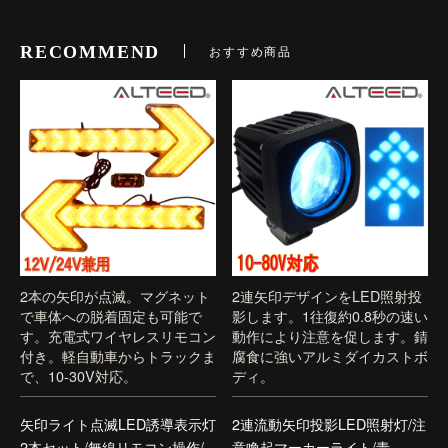
RECOMMEND
おすすめ商品
2本の矢印が点滅。マグネット
2連矢印デザインをLED照射投
で車体への脱着固定も可能で
影します。1往復約0.8秒の速い
す。充電式ワイヤレスリモコン
動作により注意を促します。錆
付き。軽自動車からトラックま
腐食に強いアルミダイカストボ
で、10-30V対応。
ディ。
矢印ライト点滅LED誘導表示灯
2連流動矢印投影LED照射灯/注
2本セット/無線リモコン操作/
意喚起マーカーライト/青