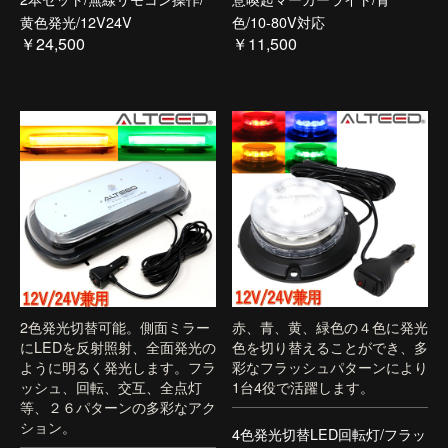
黄色発光/12V24V
色/10-80V対応
￥24,500
￥11,500
2色発光切替可能。側面ミラー
赤、青、黄、緑色の４色に発光
にLEDを反射照射、全面発光の
色を切り替えることができ、多
ように明るく発光します。フラ
彩なフラッシュパターンにより
ッシュ、回転、交互、全点灯
1台4役で活躍します。
等、２６パターンの多彩なアク
ション。
4色発光切替LED回転灯/フラッ