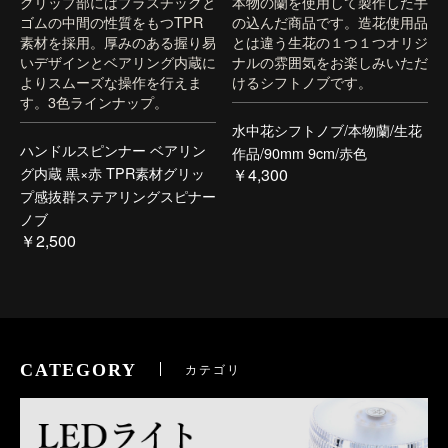
グリップ部にはプラスチックと
本物の蘭を使用して製作した手
ゴムの中間の性質をもつTPR
の込んだ商品です。造花使用品
素材を採用。厚みのある握り易
とは違う生花の１つ１つオリジ
いデザインとベアリング内蔵に
ナルの雰囲気をお楽しみいただ
よりスムーズな操作を行えま
けるシフトノブです。
す。3色ラインナップ。
水中花シフトノブ/本物蘭/生花
ハンドルスピンナー ベアリン
作品/90mm 9cm/赤色
グ内蔵 黒×赤 TPR素材グリッ
￥4,300
プ感抜群ステアリングスピナー
ノブ
￥2,500
CATEGORY
カテゴリ