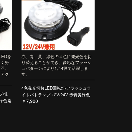
EDを
赤、青、黄、緑色の４色に発光色を切
るく発
り替えることができ、多彩なフラッシ
交互、
ュパターンにより1台4役で活躍しま
なアク
す。
4色発光切替LED回転灯/フラッシュラ
プ/側
イトパトランプ 12V/24V 赤青黄緑色
色緑色発
￥7,900