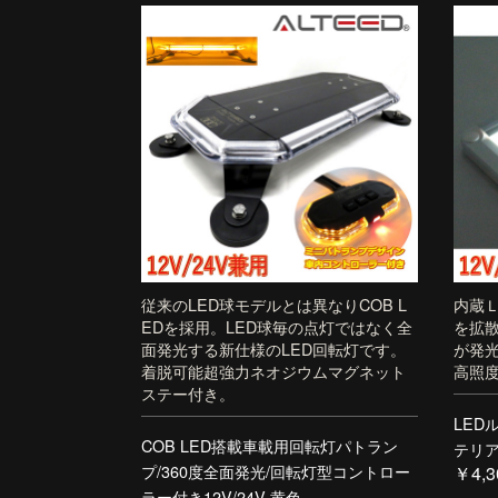
従来のLED球モデルとは異なりCOB L
内蔵
EDを採用。LED球毎の点灯ではなく全
を拡
面発光する新仕様のLED回転灯です。
が発
着脱可能超強力ネオジウムマグネット
高照
ステー付き。
LED
COB LED搭載車載用回転灯パトラン
テリア
プ/360度全面発光/回転灯型コントロー
￥4,3
ラー付き12V/24V 黄色