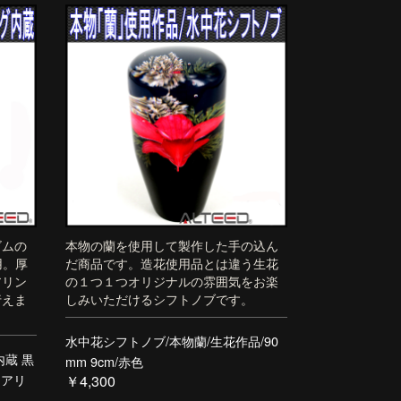
ゴムの
本物の蘭を使用して製作した手の込ん
用。厚
だ商品です。造花使用品とは違う生花
アリン
の１つ１つオリジナルの雰囲気をお楽
行えま
しみいただけるシフトノブです。
水中花シフトノブ/本物蘭/生花作品/90
蔵 黒
mm 9cm/赤色
テアリ
￥4,300