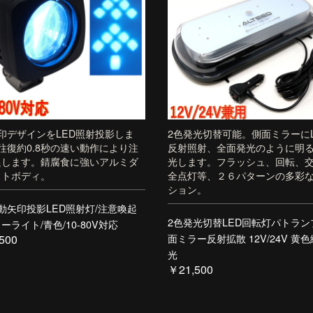
印デザインをLED照射投影しま
2色発光切替可能。側面ミラーにL
往復約0.8秒の速い動作により注
反射照射、全面発光のように明
促します。錆腐食に強いアルミダ
光します。フラッシュ、回転、
ストボディ。
全点灯等、２６パターンの多彩
ション。
動矢印投影LED照射灯/注意喚起
2色発光切替LED回転灯パトラン
ーライト/青色/10-80V対応
面ミラー反射拡散 12V/24V 黄
500
光
￥21,500