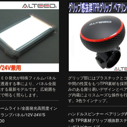
ＬＥＤ発光が特殊フィルムパネル
グリップ部にはプラスチックと
散透過する事により、パネル全面
中間の性質をもつTPR素材を採
光する最新モデルです。広範囲を
みのある握り易いデザインとベ
度で明るく照らします。
グ内蔵によりスムーズな操作を
す。3色ラインナップ。
ルームライト/全面発光高照度イン
ハンドルスピンナー ベアリング内
ランプパネル/12V-24V/S
×赤 TPR素材グリップ感抜群ス
00
ングスピナーノブ