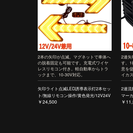
2本の矢印が点滅。マグネットで車体へ
2連矢
の脱着固定も可能です。充電式ワイヤ
す。1
レスリモコン付き。軽自動車からトラ
意を
ックまで、10-30V対応。
イカ
矢印ライト点滅LED誘導表示灯2本セッ
2連流
ト/無線リモコン操作/黄色発光/12V24V
マーカ
￥24,500
￥11,