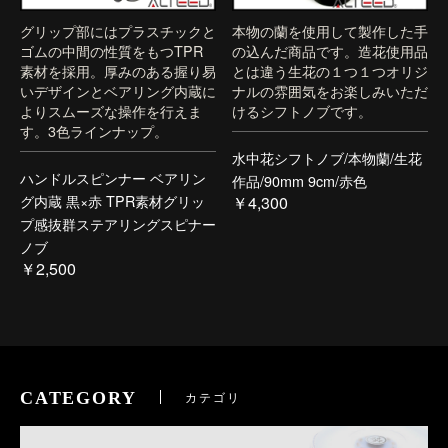
グリップ部にはプラスチックと
本物の蘭を使用して製作した手
ゴムの中間の性質をもつTPR
の込んだ商品です。造花使用品
素材を採用。厚みのある握り易
とは違う生花の１つ１つオリジ
いデザインとベアリング内蔵に
ナルの雰囲気をお楽しみいただ
よりスムーズな操作を行えま
けるシフトノブです。
す。3色ラインナップ。
水中花シフトノブ/本物蘭/生花
ハンドルスピンナー ベアリン
作品/90mm 9cm/赤色
グ内蔵 黒×赤 TPR素材グリッ
￥4,300
プ感抜群ステアリングスピナー
ノブ
￥2,500
CATEGORY
カテゴリ