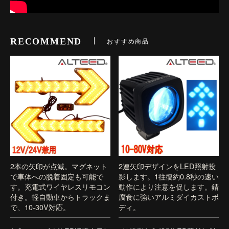
RECOMMEND
おすすめ商品
2本の矢印が点滅。マグネット
2連矢印デザインをLED照射投
で車体への脱着固定も可能で
影します。1往復約0.8秒の速い
す。充電式ワイヤレスリモコン
動作により注意を促します。錆
付き。軽自動車からトラックま
腐食に強いアルミダイカストボ
で、10-30V対応。
ディ。