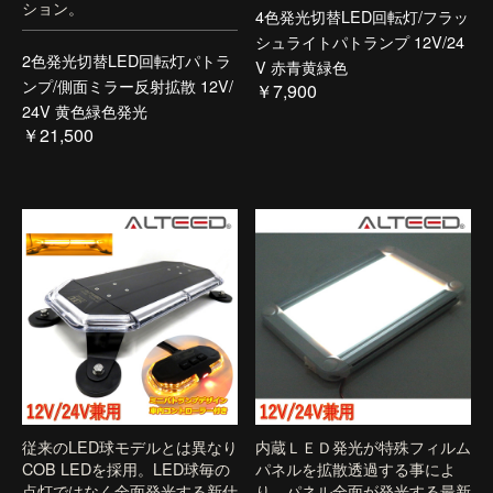
ション。
4色発光切替LED回転灯/フラッ
シュライトパトランプ 12V/24
2色発光切替LED回転灯パトラ
V 赤青黄緑色
ンプ/側面ミラー反射拡散 12V/
￥7,900
24V 黄色緑色発光
￥21,500
従来のLED球モデルとは異なり
内蔵ＬＥＤ発光が特殊フィルム
COB LEDを採用。LED球毎の
パネルを拡散透過する事によ
点灯ではなく全面発光する新仕
り、パネル全面が発光する最新