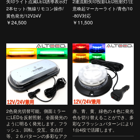
矢印ライト点滅LED誘導表示灯
2連流動矢印投影LED照射灯/注
2本セット/無線リモコン操作/
意喚起マーカーライト/青色/10
黄色発光/12V24V
-80V対応
￥24,500
￥11,500
2色発光切替可能。側面ミラー
赤、青、黄、緑色の４色に発光
にLEDを反射照射、全面発光の
色を切り替えることができ、多
ように明るく発光します。フラ
彩なフラッシュパターンにより
ッシュ、回転、交互、全点灯
1台4役で活躍します。
等、２６パターンの多彩なアク