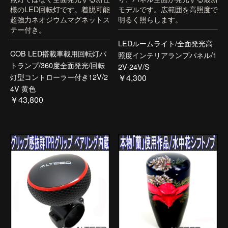
様のLED回転灯です。着脱可能
モデルです。広範囲を高照度で
超強力ネオジウムマグネットス
明るく照らします。
テー付き。
LEDルームライト/全面発光高
COB LED搭載車載用回転灯パ
照度インテリアランプパネル/1
トランプ/360度全面発光/回転
2V-24V/S
灯型コントローラー付き12V/2
￥4,300
4V 黄色
￥43,800