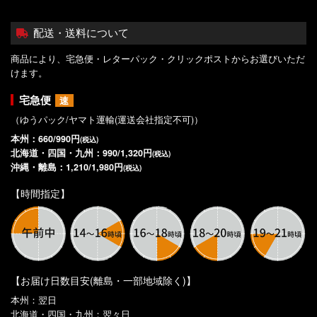
配送・送料について
商品により、宅急便・レターパック・クリックポストからお選びいただ
けます。
宅急便
速
（ゆうパック/ヤマト運輸(運送会社指定不可)）
本州：660/990円
(税込)
北海道・四国・九州：990/1,320円
(税込)
沖縄・離島：1,210/1,980円
(税込)
【時間指定】
【お届け日数目安(離島・一部地域除く)】
本州：翌日
北海道・四国・九州：翌々日