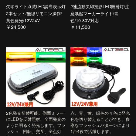
矢印ライト点滅LED誘導表示灯
2連流動矢印投影LED照射灯/注
2本セット/無線リモコン操作/
意喚起マーカーライト/青
黄色発光/12V24V
色/10-80V対応
￥24,500
￥11,500
2色発光切替可能。側面ミラー
赤、青、黄、緑色の４色に発光
にLEDを反射照射、全面発光の
色を切り替えることができ、多
ように明るく発光します。フラ
彩なフラッシュパターンにより
ッシュ、回転、交互、全点灯
1台4役で活躍します。