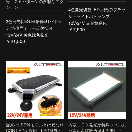
等、２６パターンの多彩なアク
ション。
4色発光切替LED回転灯/フラッ
シュライトパトランプ
2色発光切替LED回転灯パトラ
12V/24V 赤青黄緑色
ンプ/側面ミラー反射拡散
￥7,900
12V/24V 黄色緑色発光
￥21,500
従来のLED球モデルとは異なり
内蔵ＬＥＤ発光が特殊フィルム
COB LEDを採用。LED球毎の
パネルを拡散透過する事によ