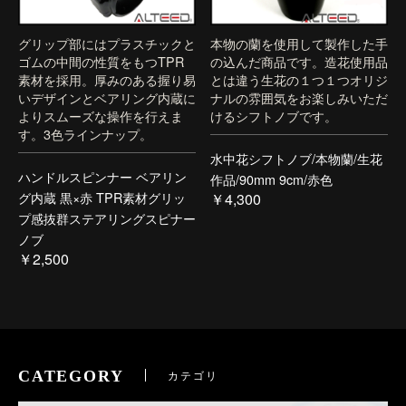
グリップ部にはプラスチックと
本物の蘭を使用して製作した手
ゴムの中間の性質をもつTPR
の込んだ商品です。造花使用品
素材を採用。厚みのある握り易
とは違う生花の１つ１つオリジ
いデザインとベアリング内蔵に
ナルの雰囲気をお楽しみいただ
よりスムーズな操作を行えま
けるシフトノブです。
す。3色ラインナップ。
水中花シフトノブ/本物蘭/生花
ハンドルスピンナー ベアリン
作品/90mm 9cm/赤色
グ内蔵 黒×赤 TPR素材グリッ
￥4,300
プ感抜群ステアリングスピナー
ノブ
￥2,500
CATEGORY
カテゴリ