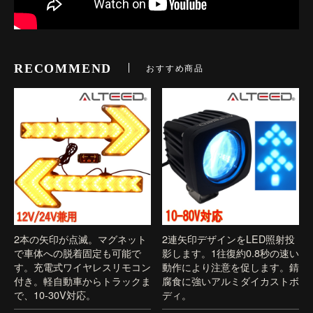
RECOMMEND
おすすめ商品
2本の矢印が点滅。マグネット
2連矢印デザインをLED照射投
で車体への脱着固定も可能で
影します。1往復約0.8秒の速い
す。充電式ワイヤレスリモコン
動作により注意を促します。錆
付き。軽自動車からトラックま
腐食に強いアルミダイカストボ
で、10-30V対応。
ディ。