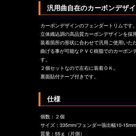
汎用曲自在のカーボンデザ
カーボンデザインのフェンダートリムです
立体織込調の高品質カーボンデザインを採
装着箇所の形状に合わせて汎用ご使用いた
曲げる事が可能なＰＶＣ樹脂でのカーボン
す。
２個セットなので左右に装着ＯＫ。
裏面貼付テープ付きです。
仕様
個数：２個
サイズ：335mm/フェンダー張出幅10-15m
質量：55ｇ（片側）