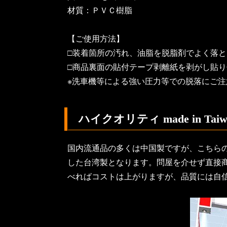
材質：ＰＶＣ樹脂
【ご使用方法】
□装着箇所の汚れ、油脂を脱脂剤でよく落
□商品裏面の貼付テープ剥離紙を剥がし貼
※洗車機等による強い圧力等での脱落にご注
ハイクオリティ made in Taiw
国内流通品の多くは中国製ですが、こちら
した台湾製となります。問屋を介せず直接
べればコストは上がりますが、品質には自