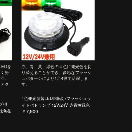
EDを
赤、青、黄、緑色の４色に発光色を切
るく発
り替えることができ、多彩なフラッシ
交互、
ュパターンにより1台4役で活躍しま
なアク
す。
4色発光切替LED回転灯/フラッシュラ
プ/側
イトパトランプ 12V/24V 赤青黄緑色
色緑色発
￥7,900