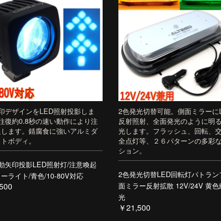
印デザインをLED照射投影しま
2色発光切替可能。側面ミラーにL
往復約0.8秒の速い動作により注
反射照射、全面発光のように明
促します。錆腐食に強いアルミダ
光します。フラッシュ、回転、
ストボディ。
全点灯等、２６パターンの多彩
ション。
動矢印投影LED照射灯/注意喚起
2色発光切替LED回転灯パトラン
ーライト/青色/10-80V対応
面ミラー反射拡散 12V/24V 黄
500
光
￥21,500