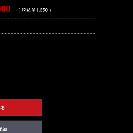
500
（ 税込￥1,650 ）
れる
追加