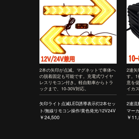
2本の矢印が点滅。マグネットで車体へ
2連矢
の脱着固定も可能です。充電式ワイヤ
す。1
レスリモコン付き。軽自動車からトラ
意を
ックまで、10-30V対応。
イカ
矢印ライト点滅LED誘導表示灯2本セッ
2連流
ト/無線リモコン操作/黄色発光/12V24V
マーカ
￥24,500
￥11,