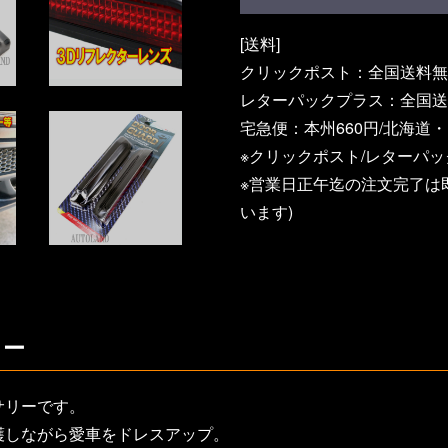
[送料]
クリックポスト：全国送料無
レターパックプラス：全国送料
宅急便：本州660円/北海道・
※クリックポスト/レターパ
※営業日正午迄の注文完了は
います)
リー
サリーです。
護しながら愛車をドレスアップ。