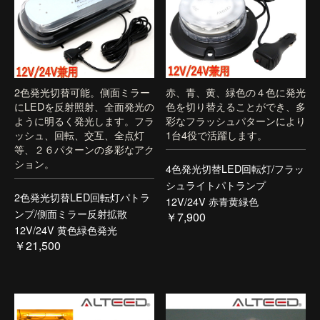
2色発光切替可能。側面ミラー
赤、青、黄、緑色の４色に発光
にLEDを反射照射、全面発光の
色を切り替えることができ、多
ように明るく発光します。フラ
彩なフラッシュパターンにより
ッシュ、回転、交互、全点灯
1台4役で活躍します。
等、２６パターンの多彩なアク
ション。
4色発光切替LED回転灯/フラッ
シュライトパトランプ
2色発光切替LED回転灯パトラ
12V/24V 赤青黄緑色
ンプ/側面ミラー反射拡散
￥7,900
12V/24V 黄色緑色発光
￥21,500