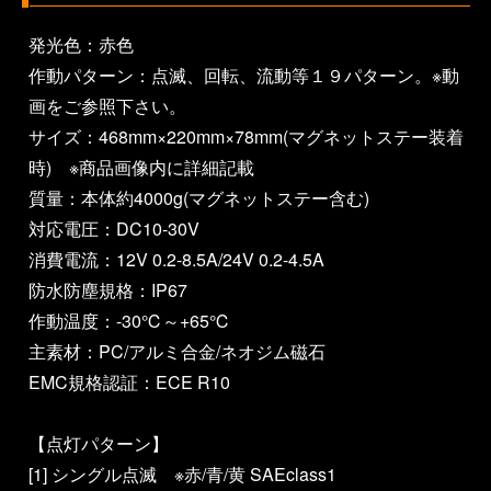
発光色：赤色
作動パターン：点滅、回転、流動等１９パターン。※動
画をご参照下さい。
サイズ：468mm×220mm×78mm(マグネットステー装着
時) ※商品画像内に詳細記載
質量：本体約4000g(マグネットステー含む)
対応電圧：DC10-30V
消費電流：12V 0.2-8.5A/24V 0.2-4.5A
防水防塵規格：IP67
作動温度：-30℃～+65℃
主素材：PC/アルミ合金/ネオジム磁石
EMC規格認証：ECE R10
【点灯パターン】
[1] シングル点滅 ※赤/青/黄 SAEclass1