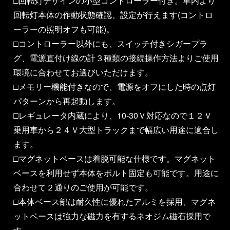
□回転灯デザインの小型コントローラー付き。車内より
回転灯本体の作動状態確認、設定が行えます(コントロ
ーラーの照明オフも可能)。
□コントローラー以外にも、スイッチ付きシガープラ
グ、電源直付け線の計３種類の接続操作方法よりご使用
環境に合わせてお選びいただけます。
□メモリー機能付きなので、電源をオフにした時の点灯
パターンから再起動します。
□レギュレータ内蔵により、10-30Ｖ対応なので１２Ｖ
乗用車から２４Ｖ大型トラックまで幅広い用途に適合し
ます。
□マグネットベースは着脱可能な仕様です。マグネット
ベースを利用せず本体をボルト固定も可能です。用途に
合わせて２通りのご使用が可能です。
□本体ベース部は耐久性に優れたアルミを採用、マグネ
ットベースは強力な磁力を有するネオジム磁石採用で