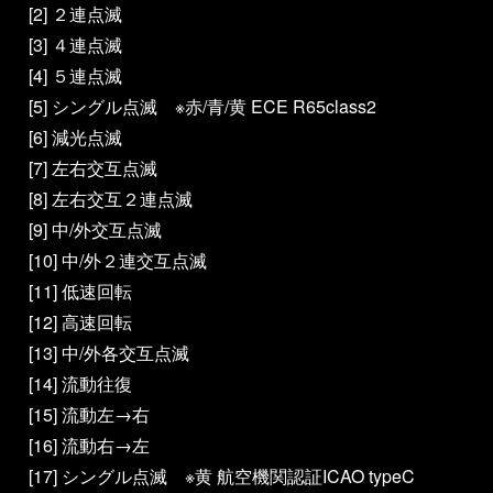
[2] ２連点滅
[3] ４連点滅
[4] ５連点滅
[5] シングル点滅 ※赤/青/黄 ECE R65class2
[6] 減光点滅
[7] 左右交互点滅
[8] 左右交互２連点滅
[9] 中/外交互点滅
[10] 中/外２連交互点滅
[11] 低速回転
[12] 高速回転
[13] 中/外各交互点滅
[14] 流動往復
[15] 流動左→右
[16] 流動右→左
[17] シングル点滅 ※黄 航空機関認証ICAO typeC