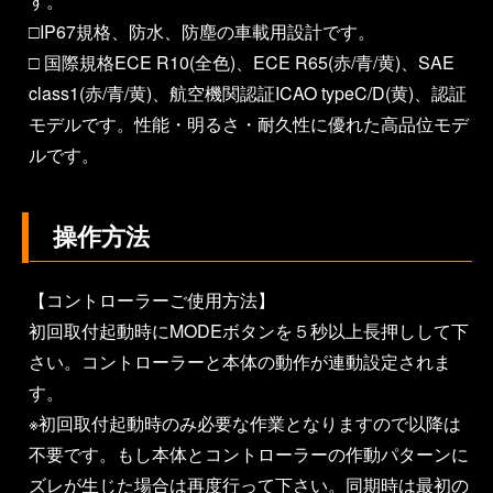
す。
□IP67規格、防水、防塵の車載用設計です。
□ 国際規格ECE R10(全色)、ECE R65(赤/青/黄)、SAE
class1(赤/青/黄)、航空機関認証ICAO typeC/D(黄)、認証
モデルです。性能・明るさ・耐久性に優れた高品位モデ
ルです。
操作方法
【コントローラーご使用方法】
初回取付起動時にMODEボタンを５秒以上長押しして下
さい。コントローラーと本体の動作が連動設定されま
す。
※初回取付起動時のみ必要な作業となりますので以降は
不要です。もし本体とコントローラーの作動パターンに
ズレが生じた場合は再度行って下さい。同期時は最初の