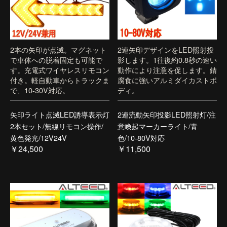
2本の矢印が点滅。マグネット
2連矢印デザインをLED照射投
で車体への脱着固定も可能で
影します。1往復約0.8秒の速い
す。充電式ワイヤレスリモコン
動作により注意を促します。錆
付き。軽自動車からトラックま
腐食に強いアルミダイカストボ
で、10-30V対応。
ディ。
矢印ライト点滅LED誘導表示灯
2連流動矢印投影LED照射灯/注
2本セット/無線リモコン操作/
意喚起マーカーライト/青
黄色発光/12V24V
色/10-80V対応
￥24,500
￥11,500