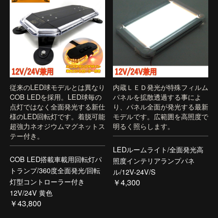
従来のLED球モデルとは異なり
内蔵ＬＥＤ発光が特殊フィルム
COB LEDを採用。LED球毎の
パネルを拡散透過する事によ
点灯ではなく全面発光する新仕
り、パネル全面が発光する最新
様のLED回転灯です。着脱可能
モデルです。広範囲を高照度で
超強力ネオジウムマグネットス
明るく照らします。
テー付き。
LEDルームライト/全面発光高
COB LED搭載車載用回転灯パ
照度インテリアランプパネ
トランプ/360度全面発光/回転
ル/12V-24V/S
灯型コントローラー付き
￥4,300
12V/24V 黄色
￥43,800