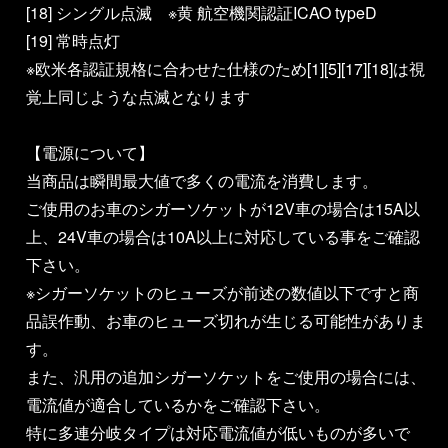
[18] シングル点滅 ※黄 航空機関認証ICAO typeD
[19] 常時点灯
※欧米各認証規格に合わせた仕様のため[1][5][17][18]は視
覚上同じような点滅となります
【電源について】
当商品は瞬間最大値で多くの電流を消費します。
ご使用のお車のシガーソケットが12V車の場合は15A以
上、24V車の場合は10A以上に対応している事をご確認
下さい。
※シガーソケットのヒューズが前述の数値以下ですと商
品誤作動、お車のヒューズ切れが生じる可能性がありま
す。
また、汎用の追加シガーソケットをご使用の場合には、
電流値が適合しているかをご確認下さい。
特に多連分岐タイプは対応電流値が低いものが多いで