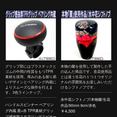
グリップ部にはプラスチックと
本物の蘭を使用して製作した手
ゴムの中間の性質をもつTPR
の込んだ商品です。造花使用品
素材を採用。厚みのある握り易
とは違う生花の１つ１つオリジ
いデザインとベアリング内蔵に
ナルの雰囲気をお楽しみいただ
よりスムーズな操作を行えま
けるシフトノブです。
す。3色ラインナップ。
水中花シフトノブ/本物蘭/生花
ハンドルスピンナー ベアリン
作品/90mm 9cm/赤色
グ内蔵 黒×赤 TPR素材グリッ
￥4,300
プ感抜群ステアリングスピナー