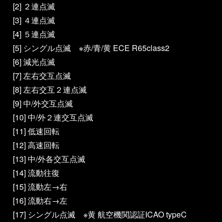
[2] ２連点滅
[3] ４連点滅
[4] ５連点滅
[5] シングル点滅 ※赤/青/黄 ECE R65class2
[6] 減光点滅
[7] 左右交互点滅
[8] 左右交互２連点滅
[9] 中/外交互点滅
[10] 中/外２連交互点滅
[11] 低速回転
[12] 高速回転
[13] 中/外各交互点滅
[14] 流動往復
[15] 流動左→右
[16] 流動右→左
[17] シングル点滅 ※黄 航空機関認証ICAO typeC