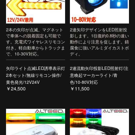
2本の矢印が点滅。マグネット
2連矢印デザインをLED照射投
で車体への脱着固定も可能で
影します。1往復約0.8秒の速い
す。充電式ワイヤレスリモコン
動作により注意を促します。錆
付き。軽自動車からトラックま
腐食に強いアルミダイカストボ
で、10-30V対応。
ディ。
矢印ライト点滅LED誘導表示灯
2連流動矢印投影LED照射灯/注
2本セット/無線リモコン操作/
意喚起マーカーライト/青
黄色発光/12V24V
色/10-80V対応
￥24,500
￥11,500