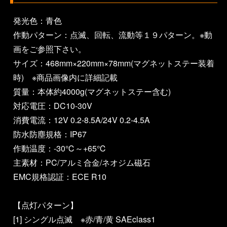
発光色：青色
作動パターン：点滅、回転、流動等１９パターン。※動
画をご参照下さい。
サイズ：468mm×220mm×78mm(マグネットステー装着
時) ※商品画像内に詳細記載
質量：本体約4000g(マグネットステー含む)
対応電圧：DC10-30V
消費電流：12V 0.2-8.5A/24V 0.2-4.5A
防水防塵規格：IP67
作動温度：-30℃～+65℃
主素材：PC/アルミ合金/ネオジム磁石
EMC規格認証：ECE R10
【点灯パターン】
[1] シングル点滅 ※赤/青/黄 SAEclass1