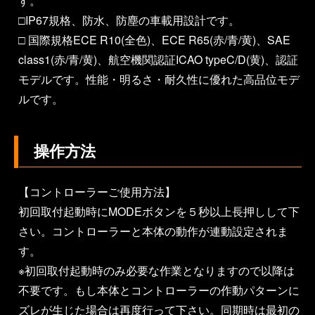
す。
□IP67規格、防水、防塵の車載用設計です。
□ 国際規格ECE R10(全色)、ECE R65(赤/青/黄)、SAE
class1(赤/青/黄)、航空機関認証ICAO typeC/D(黄)、認証
モデルです。性能・明るさ・耐久性に優れた高品位モデ
ルです。
操作方法
【コントローラーご使用方法】
初回取付起動時にMODEボタンを５秒以上長押しして下
さい。コントローラーと本体の動作が連動設定されま
す。
※初回取付起動時のみ必要な作業となりますので以降は
不要です。もし本体とコントローラーの作動パターンに
ズレが生じた場合は再度行って下さい。同期時は最初の