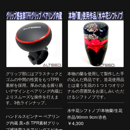
グリップ部にはプラスチックと
本物の蘭を使用して製作した手
ゴムの中間の性質をもつTPR
の込んだ商品です。造花使用品
素材を採用。厚みのある握り易
とは違う生花の１つ１つオリジ
いデザインとベアリング内蔵に
ナルの雰囲気をお楽しみいただ
よりスムーズな操作を行えま
けるシフトノブです。
す。3色ラインナップ。
水中花シフトノブ/本物蘭/生花
ハンドルスピンナー ベアリン
作品/90mm 9cm/赤色
グ内蔵 黒×赤 TPR素材グリッ
￥4,300
プ感抜群ステアリングスピナー