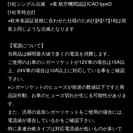
[18] シングル点滅 ※黄 航空機関認証ICAO typeD
[19] 常時点灯
※欧米各認証規格に合わせた仕様のため[1][5][17][18]は視
覚上同じような点滅となります
【電源について】
当商品は瞬間最大値で多くの電流を消費します。
ご使用のお車のシガーソケットが12V車の場合は15A以
上、24V車の場合は10A以上に対応している事をご確認
下さい。
※シガーソケットのヒューズが前述の数値以下ですと商
品誤作動、お車のヒューズ切れが生じる可能性がありま
す。
また、汎用の追加シガーソケットをご使用の場合には、
電流値が適合しているかをご確認下さい。
特に多連分岐タイプは対応電流値が低いものが多いで