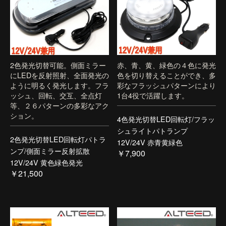
2色発光切替可能。側面ミラー
赤、青、黄、緑色の４色に発光
にLEDを反射照射、全面発光の
色を切り替えることができ、多
ように明るく発光します。フラ
彩なフラッシュパターンにより
ッシュ、回転、交互、全点灯
1台4役で活躍します。
等、２６パターンの多彩なアク
ション。
4色発光切替LED回転灯/フラッ
シュライトパトランプ
2色発光切替LED回転灯パトラ
12V/24V 赤青黄緑色
ンプ/側面ミラー反射拡散
￥7,900
12V/24V 黄色緑色発光
￥21,500