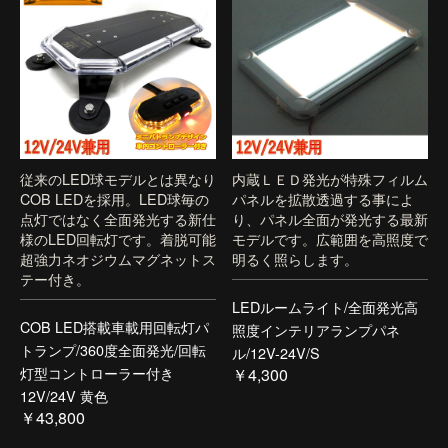
従来のLED球モデルとは異なり
内蔵ＬＥＤ発光が特殊フィルム
COB LEDを採用。LED球毎の
パネルを拡散透過する事によ
点灯ではなく全面発光する新仕
り、パネル全面が発光する最新
様のLED回転灯です。着脱可能
モデルです。広範囲を高照度で
超強力ネオジウムマグネットス
明るく照らします。
テー付き。
LEDルームライト/全面発光高
COB LED搭載車載用回転灯パ
照度インテリアランプパネ
トランプ/360度全面発光/回転
ル/12V-24V/S
灯型コントローラー付き
￥4,300
12V/24V 黄色
￥43,800