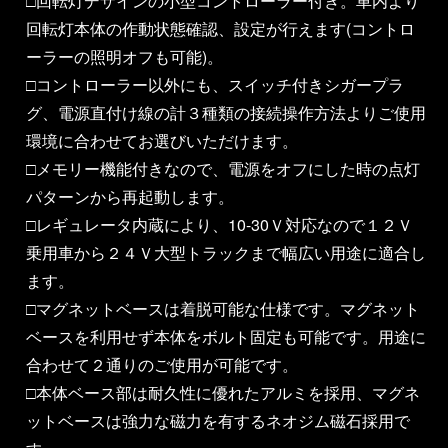
□回転灯デザインの小型コントローラー付き。車内より
回転灯本体の作動状態確認、設定が行えます(コントロ
ーラーの照明オフも可能)。
□コントローラー以外にも、スイッチ付きシガープラ
グ、電源直付け線の計３種類の接続操作方法よりご使用
環境に合わせてお選びいただけます。
□メモリー機能付きなので、電源をオフにした時の点灯
パターンから再起動します。
□レギュレータ内蔵により、10-30Ｖ対応なので１２Ｖ
乗用車から２４Ｖ大型トラックまで幅広い用途に適合し
ます。
□マグネットベースは着脱可能な仕様です。マグネット
ベースを利用せず本体をボルト固定も可能です。用途に
合わせて２通りのご使用が可能です。
□本体ベース部は耐久性に優れたアルミを採用、マグネ
ットベースは強力な磁力を有するネオジム磁石採用で