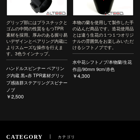
グリップ部にはプラスチックと
本物の蘭を使用して製作した手
ゴムの中間の性質をもつTPR
の込んだ商品です。造花使用品
素材を採用。厚みのある握り易
とは違う生花の１つ１つオリジ
いデザインとベアリング内蔵に
ナルの雰囲気をお楽しみいただ
よりスムーズな操作を行えま
けるシフトノブです。
す。3色ラインナップ。
水中花シフトノブ/本物蘭/生花
ハンドルスピンナー ベアリン
作品/90mm 9cm/赤色
グ内蔵 黒×赤 TPR素材グリッ
￥4,300
プ感抜群ステアリングスピナー
ノブ
￥2,500
CATEGORY
カテゴリ