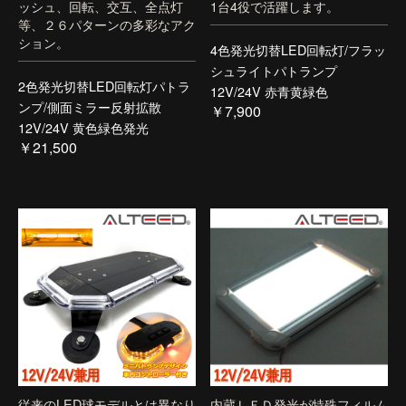
ッシュ、回転、交互、全点灯
1台4役で活躍します。
等、２６パターンの多彩なアク
ション。
4色発光切替LED回転灯/フラッ
シュライトパトランプ
2色発光切替LED回転灯パトラ
12V/24V 赤青黄緑色
ンプ/側面ミラー反射拡散
￥7,900
12V/24V 黄色緑色発光
￥21,500
従来のLED球モデルとは異なり
内蔵ＬＥＤ発光が特殊フィルム