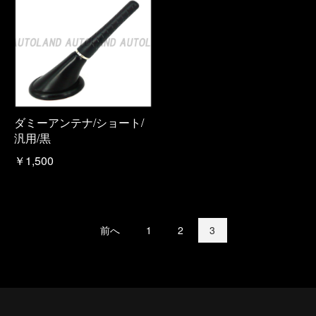
ダミーアンテナ/ショート/
汎用/黒
￥1,500
前へ
1
2
3