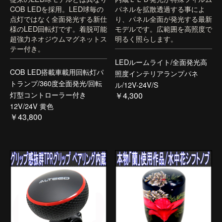
COB LEDを採用。LED球毎の
パネルを拡散透過する事によ
点灯ではなく全面発光する新仕
り、パネル全面が発光する最新
様のLED回転灯です。着脱可能
モデルです。広範囲を高照度で
超強力ネオジウムマグネットス
明るく照らします。
テー付き。
LEDルームライト/全面発光高
COB LED搭載車載用回転灯パ
照度インテリアランプパネ
トランプ/360度全面発光/回転
ル/12V-24V/S
灯型コントローラー付き
￥4,300
12V/24V 黄色
￥43,800