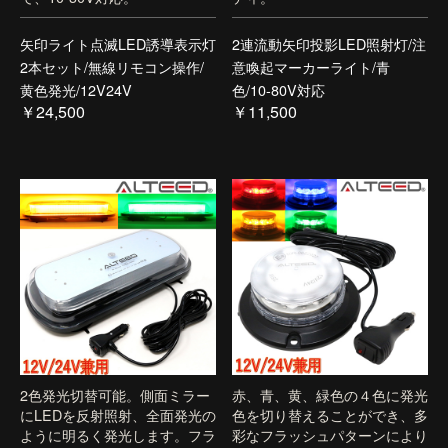
矢印ライト点滅LED誘導表示灯
2連流動矢印投影LED照射灯/注
2本セット/無線リモコン操作/
意喚起マーカーライト/青
黄色発光/12V24V
色/10-80V対応
￥24,500
￥11,500
2色発光切替可能。側面ミラー
赤、青、黄、緑色の４色に発光
にLEDを反射照射、全面発光の
色を切り替えることができ、多
ように明るく発光します。フラ
彩なフラッシュパターンにより