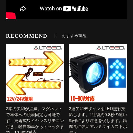
RECOMMEND
おすすめ商品
2本の矢印が点滅。マグネット
2連矢印デザインをLED照射投
で車体への脱着固定も可能で
影します。1往復約0.8秒の速い
す。充電式ワイヤレスリモコン
動作により注意を促します。錆
付き。軽自動車からトラックま
腐食に強いアルミダイカストボ
で、10-30V対応。
ディ。